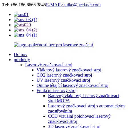
Tel: +86 186 6666 3845
E-MAIL: mike@beclaser.com
Domov
produkty
Laserový značkovací stroj
Vláknový laserový značkovací stroj
CO2 laserový značkovací stroj
UV laserový značkovací stroj
Online létající laserový značkovací stroj
Funkční laserový stroj
Barevný vláknový laserový značkovací
stroj MOPA
Laserový značkovací stroj s automatickým
zaostřováním
CCD vizuální polohovací laserový
značkovací stroj
3D laserový značkovací stroj