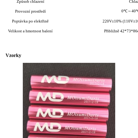
Způsob chlazení
Chla
0℃～40℃ 
Provozní prostředí
Poptávka po elektřině
220V±10% (110V±10
Velikost a hmotnost balení
Přibližně 42*73*86
Vzorky