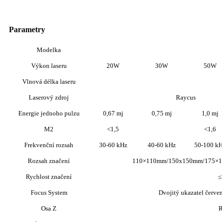
Parametry
Modelka
Výkon laseru
20W
30W
50W
Vlnová délka laseru
Laserový zdroj
Raycus
Energie jednoho pulzu
0,67 mj
0,75 mj
1,0 mj
M2
<1,5
<1,6
Frekvenční rozsah
30-60 kHz
40-60 kHz
50-100 k
Rozsah značení
110×110mm/150x150mm/175×1
Rychlost značení
≤
Focus System
Dvojitý ukazatel červen
Osa Z
R