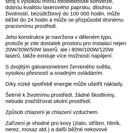
stroj s vysokou mírou fotoelektrické konverze,
dobrou kvalitou laserového paprsku, dlouhou
životností, bezúdržbový do 100 000 hodin, může
běžet do 24 hodin a může se přizpůsobit drsnému
pracovnímu prostředí.
Jeho konstrukce je navržena v děleném typu,
protože je zde dostatek prostoru pro instalaci nejen
20W/30W/50W laserů, ale i 80W/100W/120W
laserů, takže existuje více možností napájení.
S dvojitým galvanometrem červeného světla,
vysokou přesností a snadným ovládáním.
Díky nízké spotřebě energie může ušetřit náklady.
Šetrné k životnímu prostředí, žádné škodliviny,
nebude znečišťovat okolní prostředí.
Způsob chlazení je chlazení vzduchem.
Zařízení je vhodné pro kovy (zlato, stříbro, hliník,
nerez, mosaz atd.) a další běžné nekovové