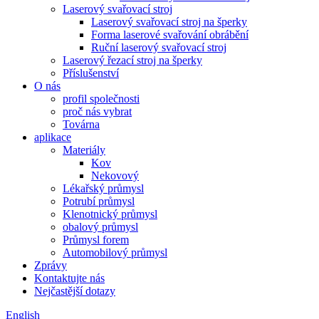
Laserový svařovací stroj
Laserový svařovací stroj na šperky
Forma laserové svařování obrábění
Ruční laserový svařovací stroj
Laserový řezací stroj na šperky
Příslušenství
O nás
profil společnosti
proč nás vybrat
Továrna
aplikace
Materiály
Kov
Nekovový
Lékařský průmysl
Potrubí průmysl
Klenotnický průmysl
obalový průmysl
Průmysl forem
Automobilový průmysl
Zprávy
Kontaktujte nás
Nejčastější dotazy
English